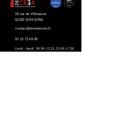
19 rue de Villeneuve
02200 SOISSONS
contact@terredecrea.fr
03 23 73 69 85
Lundi - Jeudi : 09:00–12:15, 13:45–17:30
​​Vendredi : 09:00–12:00, 13:00–17:00
Samedi - Dimanche : Fermé
Avis clients
4,8
- Soissons
- Thiérache
- Laon
- Villers-Cotterêts
- Chauny-Tergnier
- Compiègne
- Château-Thierry
- Noyon
- Aisne
- Oise