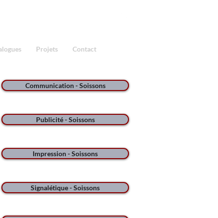
alogues
Projets
Contact
Communication - Soissons
Publicité - Soissons
Impression - Soissons
Signalétique - Soissons