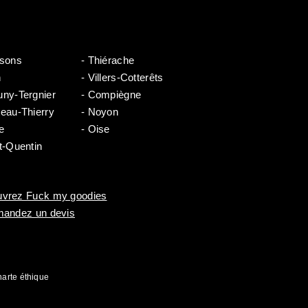
ssons
- Thiérache
n
- Villers-Cotterêts
uny-Tergnier
- Compiègne
teau-Thierry
- Noyon
e
- Oise
t-Quentin
vrez Fuck my goodies
mandez un devis
arte éthique