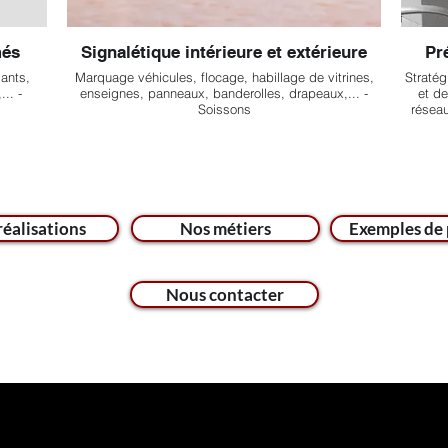
més
Signalétique intérieure et extérieure
Pré
iants,
Marquage véhicules, flocage, habillage de vitrines,
Straté
.. -
enseignes, panneaux, banderolles, drapeaux,... -
et de
Soissons
réseau
réalisations
Nos métiers
Exemples de 
Nous contacter