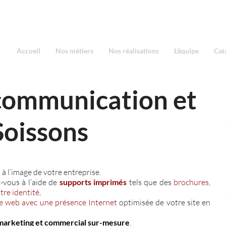
Accueil
Nos métiers
Nos réalisations
L'équipe
Cat
communication et
Soissons
e
à l’image de votre entreprise.
-vous à l’aide de
supports imprimés
tels que des
brochures
,
otre identité
,
ie web avec une présence Internet
optimisée de votre site en
marketing et commercial sur-mesure
.