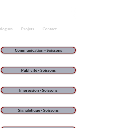
alogues
Projets
Contact
Communication - Soissons
Publicité - Soissons
Impression - Soissons
Signalétique - Soissons