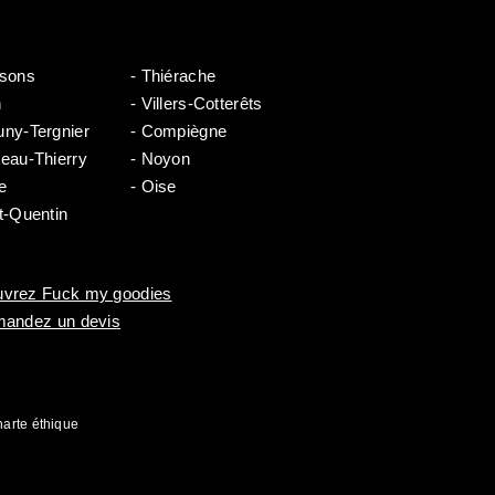
ssons
- Thiérache
n
- Villers-Cotterêts
uny-Tergnier
- Compiègne
teau-Thierry
- Noyon
e
- Oise
t-Quentin
vrez Fuck my goodies
mandez un devis
arte éthique