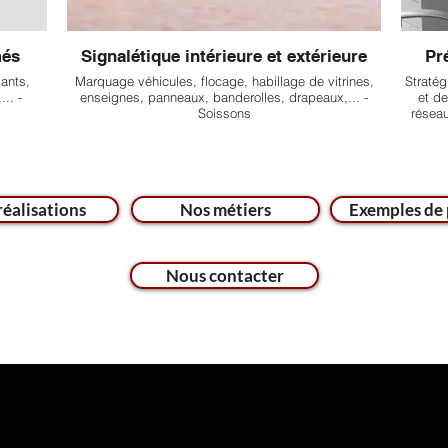
més
Signalétique intérieure et extérieure
Pré
iants,
Marquage véhicules, flocage, habillage de vitrines,
Straté
.. -
enseignes, panneaux, banderolles, drapeaux,... -
et de
Soissons
réseau
réalisations
Nos métiers
Exemples de 
Nous contacter