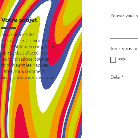
Pouvez-vous no
Votre projet
Nous aidons les
entreprises à résoudre
des problèmes complexes
Avez-vous un
dans le but d'accélérer
leur croissance, tout en
RSE
minimisant les risques.
Dites nous comment
nous pouvons vous aider.
Délai