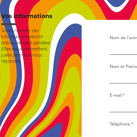
Vos informations
Soyez rassuré, ces
informations seront
Nom de l'entr
précieusement gardées.
Elles nous permettent
juste de mieux vous
répondre.
Nom et Prén
E-mail
Téléphone