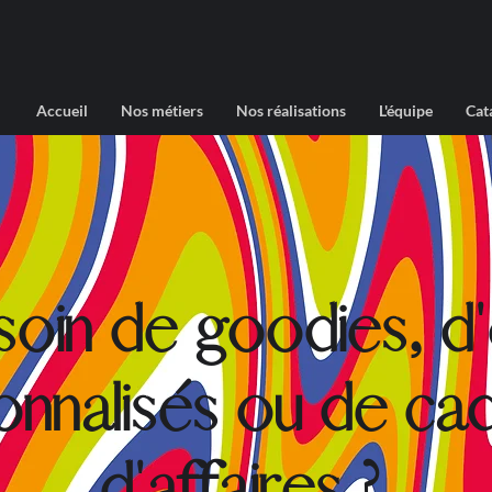
Accueil
Nos métiers
Nos réalisations
L'équipe
Cat
soin de goodies, d'
onnalisés ou de ca
d'affaires ?