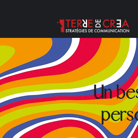
Un be
pers