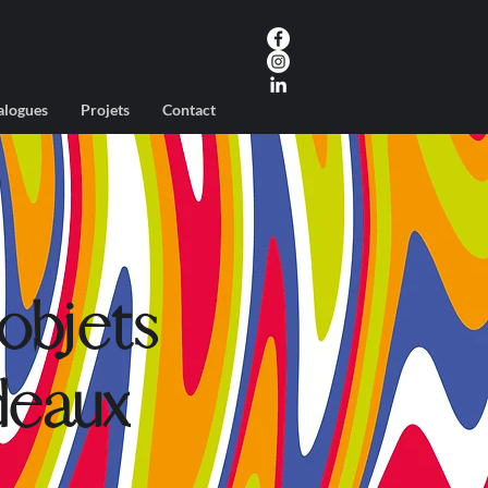
alogues
Projets
Contact
objets
deaux