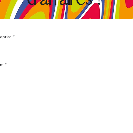
eprise
om