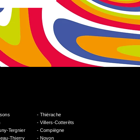
ssons
- Thiérache
n
- Villers-Cotterêts
uny-Tergnier
- Compiègne
teau-Thierry
- Noyon