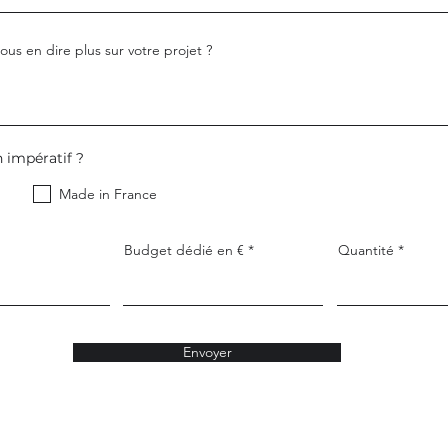
us en dire plus sur votre projet ?
 impératif ?
Made in France
Budget dédié en €
Quantité
Envoyer