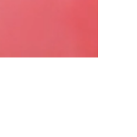
Révolution
(n.f.) [ʁe.vɔ.ly.sjɔ̃]
Publicité sur le lieu de vente
Depuis 2006
, notre objectif est de délivrer à
nos clients des résultats parfaitement créatifs
- de la planification à l'exécution. Pour avoir un
aperçu de notre travail, jetez un coup d'œil à