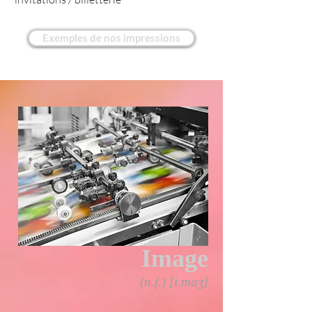
Exemples de nos impressions
Image
(n.f.) [i.maʒ]