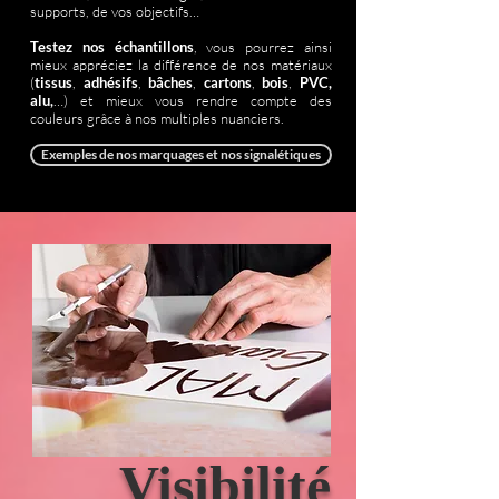
supports, de vos objectifs…
Testez nos échantillons
, vous pourrez ainsi
mieux appréciez la différence de nos matériaux
(
tissus
,
adhésifs
,
bâches
,
cartons
,
bois
,
PVC,
alu,
…) et mieux vous rendre compte des
couleurs grâce à nos multiples nuanciers.
Exemples de nos marquages et nos signalétiques
Visibilité