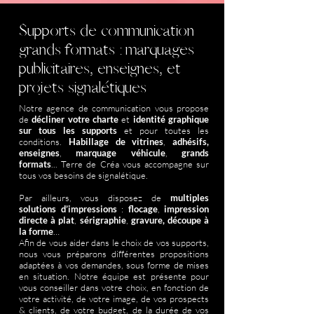
Supports de communication
grands formats : marquages
publicitaires, enseignes, et
projets signalétiques
Notre agence de communication vous propose
de
décliner votre charte
et
identité graphique
sur tous les supports
et pour toutes les
conditions.
Habillage de vitrines
,
adhésifs,
enseignes
,
marquage véhicule
,
grands
formats
... Terre de Créa vous accompagne sur
tous vos besoins de signalétique.
Par ailleurs, vous disposez de
multiples
solutions d’impressions
:
flocage
,
impression
directe à plat
,
sérigraphie
,
gravure, découpe à
la forme
…
Afin de vous aider dans le choix de vos supports,
nous vous préparons différentes propositions
adaptées à vos demandes, sous forme de mises
en situation. Notre équipe est présente pour
vous conseiller dans votre choix, en fonction de
votre activité, de votre image, de vos prospects
& clients, de votre budget, de la durée de vos