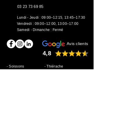
03 23 73 69 85
Lundi - Jeudi : 09:00–12:15, 13:45–17:30
​​Vendredi : 09:00–12:00, 13:00–17:00
Samedi - Dimanche : Fermé
Avis clients
4,8
- Soissons
- Thiérache
- Laon
- Villers-Cotterêts
- Chauny-Tergnier
- Compiègne
- Château-Thierry
- Noyon
- Aisne
- Oise
- Saint-Quentin
Découvrez Fuck my goodies
et demandez un devis