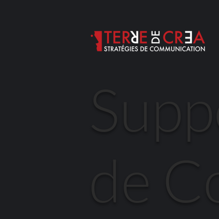
Supp
de C