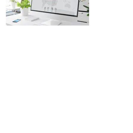
Présence et Publicité sur Internet
Stratégie globale de développement de votre
image et de votre activité sur Internet avec un site,
les réseaux sociaux et la publicité en ligne - Noyon
Nos réalisations
Nos métiers
Exemples de projets