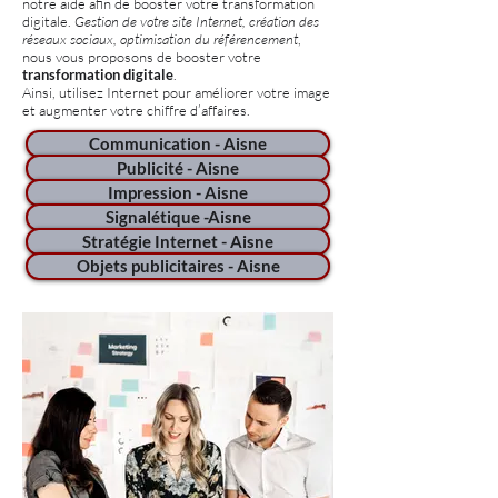
notre aide afin de booster votre transformation
digitale.
Gestion de votre site Internet, création des
réseaux sociaux, optimisation du référencement
,
nous vous proposons de booster votre
transformation digitale
.
Ainsi, utilisez Internet pour améliorer votre image
et augmenter votre chiffre d’affaires.
Communication - Aisne
Publicité - Aisne
Impression - Aisne
Signalétique -Aisne
Stratégie Internet - Aisne
Objets publicitaires - Aisne