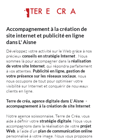
Accompagnement à la création de
site internet et publicité en ligne
dans L' Aisne
Développez votre activité sur le Web grâce à nos
précieux
conseils en stratégie Internet
. Nous
sommes là pour accompagner dans la
réalisation
de votre site Internet
, qui répondra parfaitement
à vos attentes.
Publicité en ligne, gestion de
votre présence sur les réseaux sociaux
, nous
nous occupons de tout pour optimiser votre
visibilité sur Internet et conquérir de nouveaux
clients en ligne.
Terre de créa, agence digitale dans L' Aisne -
accompagnement à la création de site Internet
Notre agence soissonnaise, Terre de Créa, vous
aide à définir votre
stratégie digitale
. Nous vous
accompagnons dans la réalisation de votre
projet
Web
, à l’aide d’un
plan de communication online
personnalisé à votre image. Nous vous proposons