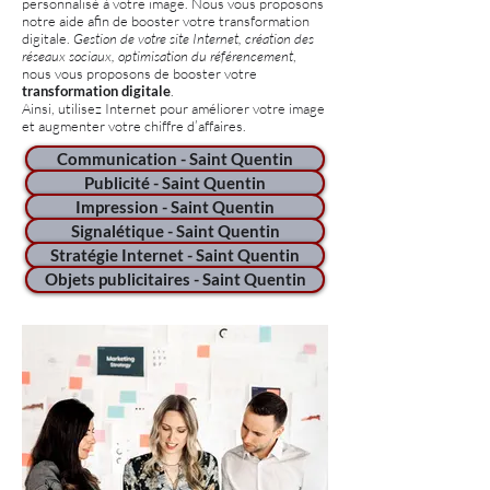
personnalisé à votre image. Nous vous proposons
notre aide afin de booster votre transformation
digitale.
Gestion de votre site Internet, création des
réseaux sociaux, optimisation du référencement
,
nous vous proposons de booster votre
transformation digitale
.
Ainsi, utilisez Internet pour améliorer votre image
et augmenter votre chiffre d’affaires.
Communication - Saint Quentin
Publicité - Saint Quentin
Impression - Saint Quentin
Signalétique - Saint Quentin
Stratégie Internet - Saint Quentin
Objets publicitaires - Saint Quentin