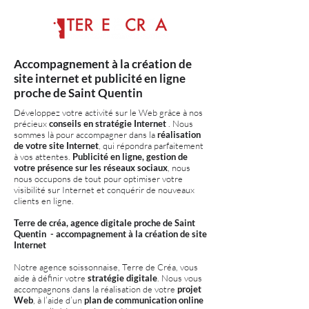
Accompagnement à la création de
site internet et publicité en ligne
proche de Saint Quentin
Développez votre activité sur le Web grâce à nos
précieux
conseils en stratégie Internet
. Nous
sommes là pour accompagner dans la
réalisation
de votre site Internet
, qui répondra parfaitement
à vos attentes.
Publicité en ligne, gestion de
votre présence sur les réseaux sociaux
, nous
nous occupons de tout pour optimiser votre
visibilité sur Internet et conquérir de nouveaux
clients en ligne.
Terre de créa, agence digitale proche de Saint
Quentin - accompagnement à la création de site
Internet
Notre agence soissonnaise, Terre de Créa, vous
aide à définir votre
stratégie digitale
. Nous vous
accompagnons dans la réalisation de votre
projet
Web
, à l’aide d’un
plan de communication online